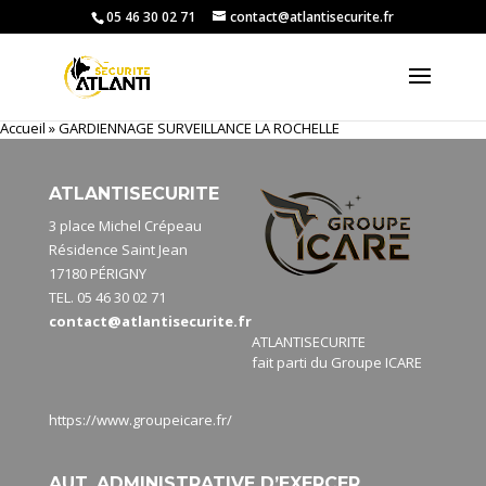
05 46 30 02 71
contact@atlantisecurite.fr
Accueil
»
GARDIENNAGE SURVEILLANCE LA ROCHELLE
ATLANTISECURITE
3 place Michel Crépeau
Résidence Saint Jean
17180 PÉRIGNY
TEL. 05 46 30 02 71
contact@atlantisecurite.fr
ATLANTISECURITE
fait parti du Groupe ICARE
https://www.groupeicare.fr/
AUT. ADMINISTRATIVE D’EXERCER